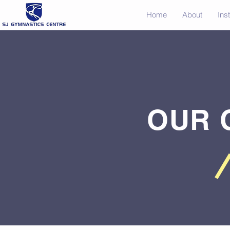
Home
About
Ins
OUR 